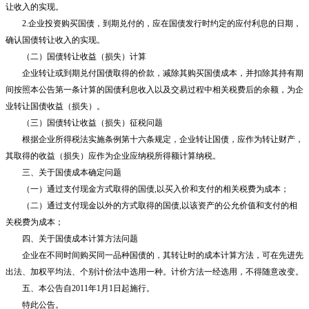
让收入的实现。
2.
企业投资购买国债，到期兑付的，应在国债发行时约定的应付利息的日期，
确认国债转让收入的实现。
（二）国债转让收益（损失）计算
企业转让或到期兑付国债取得的价款，减除其购买国债成本，并扣除其持有期
间按照本公告第一条计算的国债利息收入以及交易过程中相关税费后的余额，为企
业转让国债收益（损失）。
（三）国债转让收益（损失）征税问题
根据企业所得税法实施条例第十六条规定，企业转让国债，应作为转让财产，
其取得的收益（损失）应作为企业应纳税所得额计算纳税。
三、关于国债成本确定问题
（一）通过支付现金方式取得的国债
,
以买入价和支付的相关税费为成本；
（二）通过支付现金以外的方式取得的国债
,
以该资产的公允价值和支付的相
关税费为成本；
四、关于国债成本计算方法问题
企业在不同时间购买同一品种国债的，其转让时的成本计算方法，可在先进先
出法、加权平均法、个别计价法中选用一种。计价方法一经选用，不得随意改变。
五、本公告自
2011
年
1
月
1
日起施行。
特此公告。