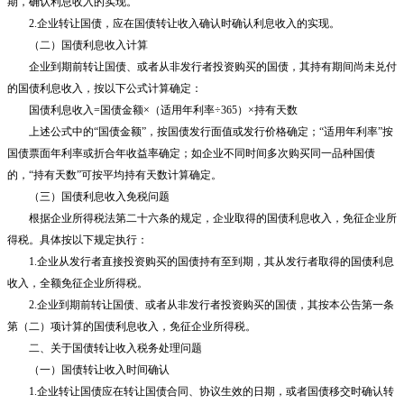
期，确认利息收入的实现。
2.
企业转让国债，应在国债转让收入确认时确认利息收入的实现。
（二）国债利息收入计算
企业到期前转让国债、或者从非发行者投资购买的国债，其持有期间尚未兑付
的国债利息收入，按以下公式计算确定：
国债利息收入
=
国债金额×（适用年利率÷
365
）×持有天数
上述公式中的“国债金额”，按国债发行面值或发行价格确定；“适用年利率”按
国债票面年利率或折合年收益率确定；如企业不同时间多次购买同一品种国债
的，“持有天数”可按平均持有天数计算确定。
（三）国债利息收入免税问题
根据企业所得税法第二十六条的规定，企业取得的国债利息收入，免征企业所
得税。具体按以下规定执行：
1.
企业从发行者直接投资购买的国债持有至到期，其从发行者取得的国债利息
收入，全额免征企业所得税。
2.
企业到期前转让国债、或者从非发行者投资购买的国债，其按本公告第一条
第（二）项计算的国债利息收入，免征企业所得税。
二、关于国债转让收入税务处理问题
（一）国债转让收入时间确认
1.
企业转让国债应在转让国债合同、协议生效的日期，或者国债移交时确认转