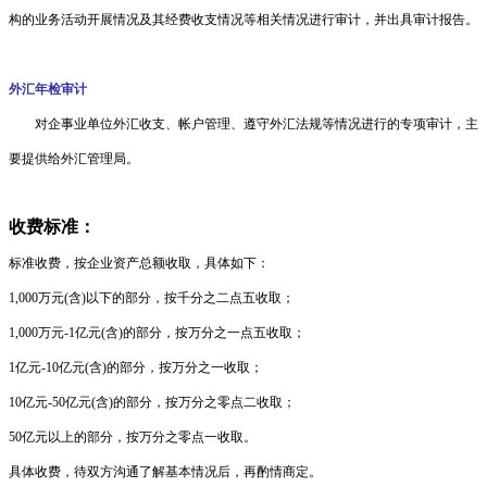
构的业务活动开展情况及其经费收支情况等相关情况进行审计，并出具审计报告。
外汇年检审计
对企事业单位外汇收支、帐户管理、遵守外汇法规等情况进行的专项审计，主
要提供给外汇管理局。
收费标准：
标准收费，按企业资产总额收取，具体如下：
1,000
万元
(
含
)
以下的部分，按千分之二点五收取；
1,000
万元
-1
亿元
(
含
)
的部分，按万分之一点五收取；
1
亿元
-10
亿元
(
含
)的
部分，按万分之一收取；
10
亿元
-50
亿元
(
含
)
的部分，按万分之零点二收取；
50
亿元以上的部分，按万分之零点一收取。
具体收费，待双方沟通了解基本情况后，再酌情商定。